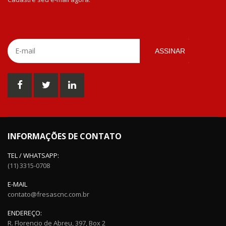
ASSINAR
INFORMAÇÕES DE CONTATO
TEL / WHATSAPP:
(11) 3315-0708
E-MAIL
contato@fresascnc.com.br
ENDEREÇO:
R. Florencio de Abreu, 397, Box 2