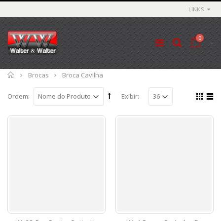
LINKS
0
Início
Brocas
Broca Cavilha
Ordem:
Exibir: