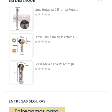
EM DESTAQUE
Lima Rotativa Cilíndrica Reta Ø12,7mm (1/2) X 25mm Corte X 175mm Comprimento X 6,0mm Haste. (Ftr0962)
Fresa Tupia Balão Ø12mm Haste. (Ftr326)
Fresa Meia Cana Ø16mm (8,0mm Raio) X 10mm X 12mm Haste. (Ftr0417)
ENTREGAS SEGURAS