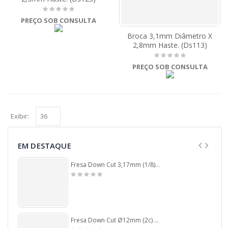
PREÇO SOB CONSULTA
Broca 3,1mm Diâmetro X
2,8mm Haste. (Ds113)
PREÇO SOB CONSULTA
Exibir:
EM DESTAQUE
Fresa Down Cut 3,17mm (1/8) (1c) X 32mm X 55mm X 3,17mm (1/8) Haste. (Ftr2552)
Fresa Down Cut Ø12mm (2c) X 30mm Corte X 12mm. (Ftr2242)