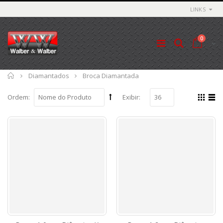
LINKS
0
Início
Diamantados
Broca Diamantada
Ordem:
Exibir: