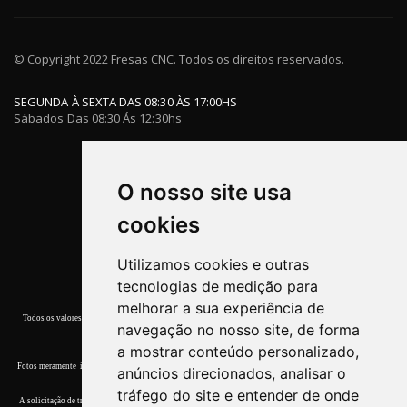
© Copyright 2022 Fresas CNC. Todos os direitos reservados.
SEGUNDA À SEXTA DAS 08:30 ÀS 17:00HS
Sábados Das 08:30 Ás 12:30hs
O nosso site usa
cookies
Utilizamos cookies e outras
tecnologias de medição para
melhorar a sua experiência de
Todos os valores, promoções e condições de pagamento deste site referem-se apenas a compras efetuadas
navegação no nosso site, de forma
nesta Loja Virtual.
a mostrar conteúdo personalizado,
Fotos meramente ilustrativas. Garantia de entrega dos produtos terminar o estoque. Quaisquer dúvidas, por
anúncios direcionados, analisar o
favor, entre em contato conosco.
tráfego do site e entender de onde
A solicitação de troca devera ser comunicada ao
Atendimento
em até 7 (sete) dias corridos, a contar da data