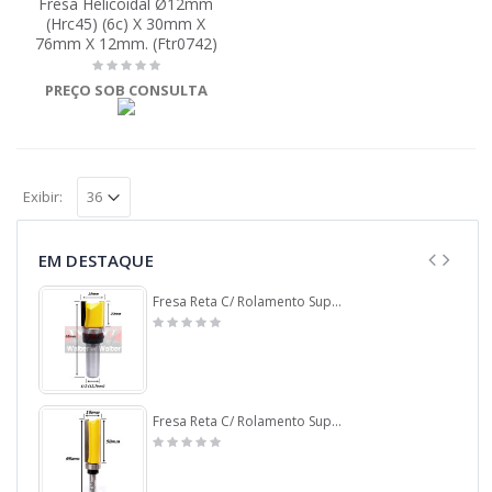
Fresa Helicoidal Ø12mm
(Hrc45) (6c) X 30mm X
76mm X 12mm. (Ftr0742)
PREÇO SOB CONSULTA
Exibir:
EM DESTAQUE
Fresa Reta C/ Rolamento Superior Ø19mm X 20mm Corte X 65mm X 12,7mm (1/2) Haste. (Ftr0062)
Fresa Reta C/ Rolamento Superior Ø19mm X 50mm Corte X 95mm X 8,0mm Haste. (Ftr3477)