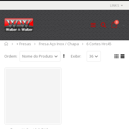
LINKS
0
Início
+ Fresas
Fresa Aço Inox / Chapa
6 Cortes Hrc45
Ordem:
Exibir: