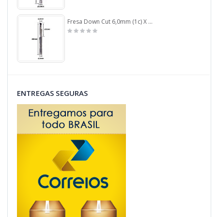
Fresa Down Cut 6,0mm (1c) X 32mm X 60mm X 6,0mm Haste. (Ftr7967)
ENTREGAS SEGURAS