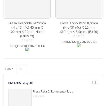
Fresa Helicoidal Ø20mm
Fresa Topo Reto 8,0mm
(Hrc45) (4c) 45mm X
(Hrc45) (4c) X 20mm
100mm X 20mm Haste.
X60mm X 8,0mm. (Ftr40)
(Ftr0979)
PREÇO SOB CONSULTA
PREÇO SOB CONSULTA
Exibir:
EM DESTAQUE
Fresa Reta C/ Rolamento Superior Ø12,7mm (1/2) X 40mm Corte X 84mm X 6,0mm Haste. (Ftr0061)