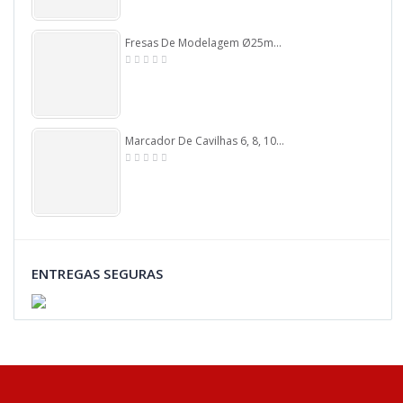
Fresas De Modelagem Ø25mm X 8,0mm Haste. (Ftr90)
Marcador De Cavilhas 6, 8, 10 E 12mm Jogo 8pcs. (Ftr5555)
ENTREGAS SEGURAS