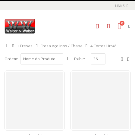
LINKS
0
Início
+ Fresas
Fresa Aço Inox / Chapa
4 Cortes Hrc45
Ordem:
Exibir: