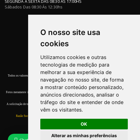
SEGUNDA À SEXTA DAS 08:30 ÀS 17:00HS
Sábados Das 08:30 Ás 12:30hs
O nosso site usa
cookies
Utilizamos cookies e outras
tecnologias de medição para
melhorar a sua experiência de
Todos os valores, promoções e condições de pagamento deste site referem-se apenas a compras efetuadas
navegação no nosso site, de forma
nesta Loja Virtual.
a mostrar conteúdo personalizado,
Fotos meramente ilustrativas. Garantia de entrega dos produtos terminar o estoque. Quaisquer dúvidas, por
anúncios direcionados, analisar o
favor, entre em contato conosco.
tráfego do site e entender de onde
A solicitação de troca devera ser comunicada ao
Atendimento
em até 7 (sete) dias corridos, a contar da data
vêm os visitantes.
do recebimento.
Razão Social:
Walter & Walter Com. de Ferramentas Ltda ME.
CNPJ:
11.565.434/0001-55
OK
Alterar as minhas preferências