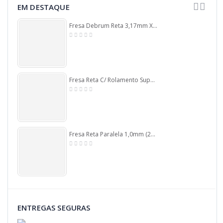
EM DESTAQUE
Fresa Debrum Reta 3,17mm X 32mm X (1/8) X 6,0mm Haste. (Ftr340)
Fresa Reta C/ Rolamento Superior Ø19mm X 51mm Corte X 95mm X 12mm Haste. (Ftr2942)
Fresa Reta Paralela 1,0mm (2c) X 3,0mm De Corte X 38mm Total X 3,17mm (1/8) Haste. (Ftr186)
ENTREGAS SEGURAS