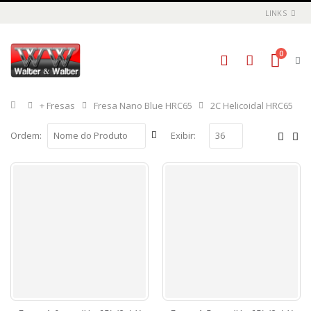
LINKS
0
Início
+ Fresas
Fresa Nano Blue HRC65
2C Helicoidal HRC65
Ordem:
Exibir: