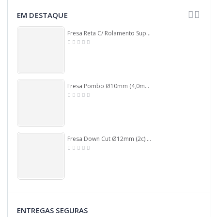
EM DESTAQUE
Fresa Reta C/ Rolamento Superior Ø12,7mm (1/2) X 25mm Corte X 70mm X 6,0mm Haste. (Ftr3503)
Fresa Pombo Ø10mm (4,0mm Raio) X 44mm Total X 6,0mm Haste. (Ftr176)
Fresa Down Cut Ø12mm (2c) X 30mm Corte X 12mm. (Ftr2242)
ENTREGAS SEGURAS