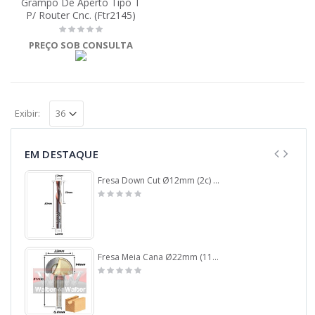
Grampo De Aperto Tipo T
P/ Router Cnc. (Ftr2145)
PREÇO SOB CONSULTA
Exibir:
EM DESTAQUE
Fresa Down Cut Ø12mm (2c) X 30mm Corte X 12mm. (Ftr2242)
Fresa Meia Cana Ø22mm (11mm Raio) X 14mm De Profundidade X 6,0mm De Haste. (Ftr134)