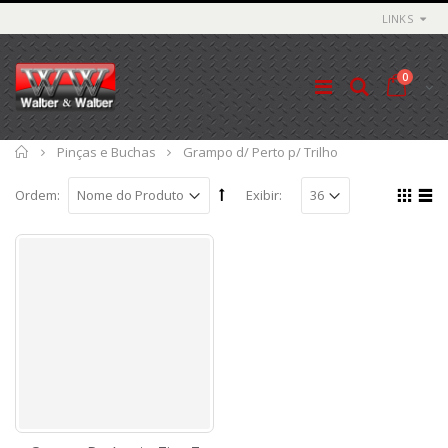
LINKS
0
Início
Pinças e Buchas
Grampo d/ Perto p/ Trilho
Ordem:
Exibir: