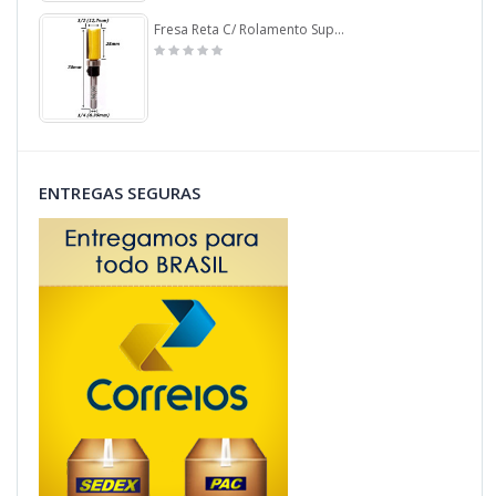
Fresa Reta C/ Rolamento Superior Ø12,7mm (1/2) X 25mm Corte X 70mm X 6,35mm (1/4) Haste. (Ftr3504)
ENTREGAS SEGURAS