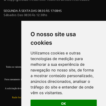
SEGUNDA À SEXTA DAS 08:30 ÀS 17:00HS
Sábados Das 08:30 Ás 12:30hs
O nosso site usa
cookies
Utilizamos cookies e outras
tecnologias de medição para
melhorar a sua experiência de
Todos os valores, promoções e condições de pagamento deste site referem-se apenas a compras efetuadas
navegação no nosso site, de forma
nesta Loja Virtual.
a mostrar conteúdo personalizado,
Fotos meramente ilustrativas. Garantia de entrega dos produtos terminar o estoque. Quaisquer dúvidas, por
anúncios direcionados, analisar o
favor, entre em contato conosco.
tráfego do site e entender de onde
A solicitação de troca devera ser comunicada ao
Atendimento
em até 7 (sete) dias corridos, a contar da data
vêm os visitantes.
do recebimento.
Razão Social:
Walter & Walter Com. de Ferramentas Ltda ME.
CNPJ:
11.565.434/0001-55
OK