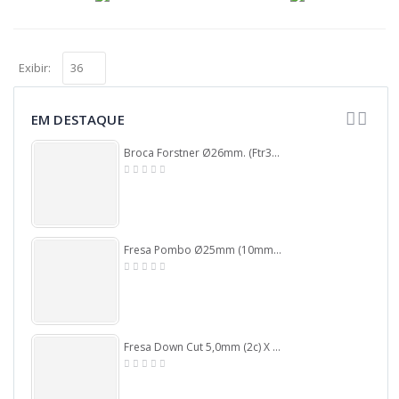
Exibir:
EM DESTAQUE
Broca Forstner Ø26mm. (Ftr3291)
Fresa Pombo Ø25mm (10mm Raio) X 56mm Total X 12mm Haste. (Ftr2973)
Fresa Down Cut 5,0mm (2c) X 22mm Corte X 50mm Total X 6,0mm Haste. (Ftr3377)