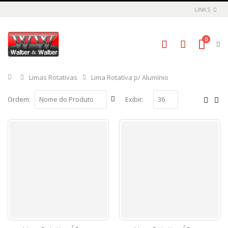
LINKS
0
Início
Limas Rotativas
Lima Rotativa p/ Alumínio
Ordem:
Exibir: