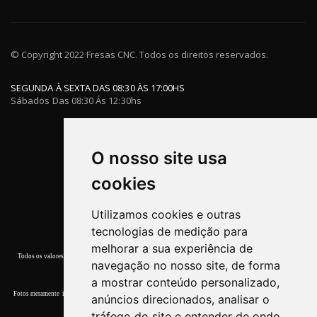
© Copyright 2022 Fresas CNC. Todos os direitos reservados.
SEGUNDA À SEXTA DAS 08:30 ÀS 17:00HS
Sábados Das 08:30 Ás 12:30hs
O nosso site usa
cookies
Utilizamos cookies e outras
tecnologias de medição para
melhorar a sua experiência de
Todos os valores, promoções e condições de pagamento deste site referem-se apenas a compras efetuadas
navegação no nosso site, de forma
nesta Loja Virtual.
a mostrar conteúdo personalizado,
Fotos meramente ilustrativas. Garantia de entrega dos produtos terminar o estoque. Quaisquer dúvidas, por
anúncios direcionados, analisar o
favor, entre em contato conosco.
tráfego do site e entender de onde