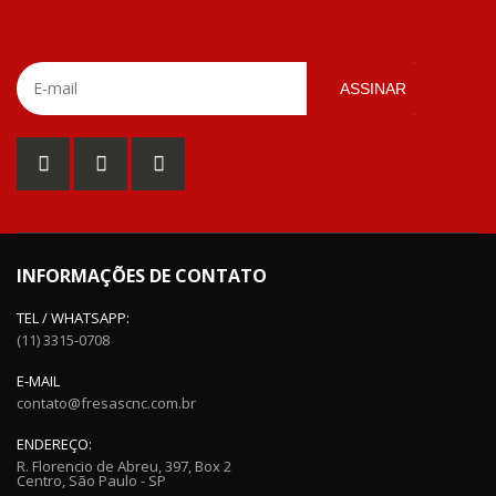
ASSINAR
INFORMAÇÕES DE CONTATO
TEL / WHATSAPP:
(11) 3315-0708
E-MAIL
contato@fresascnc.com.br
ENDEREÇO:
R. Florencio de Abreu, 397, Box 2
Centro, São Paulo - SP