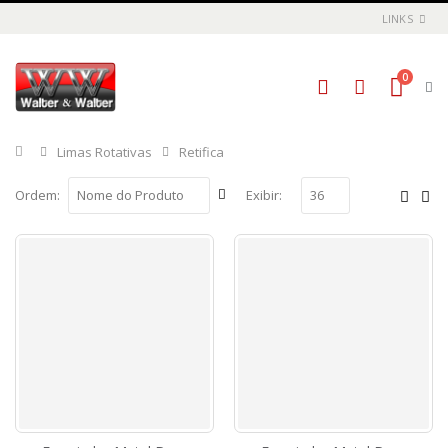
LINKS
0
Início
Limas Rotativas
Retifica
Ordem:
Exibir: