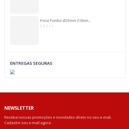
Fresa Pombo Ø25mm (10mm Raio) X 56mm Total X 12,7mm (1/2) Haste. (Ftr2754)
ENTREGAS SEGURAS
NEWSLETTER
Receba nossas promoções e novidades direto no seu e-mail.
Cadastre seu e-mail agora.