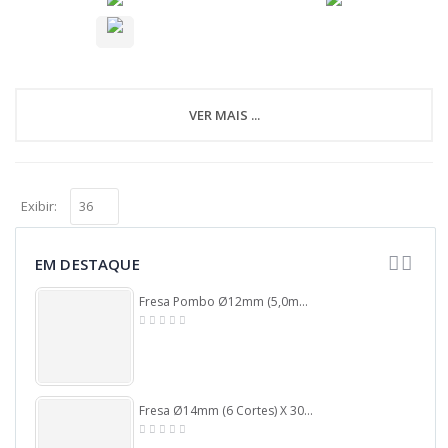
VER MAIS ...
Exibir:
EM DESTAQUE
Fresa Pombo Ø12mm (5,0mm Raio) X 44mm Total X 6,0mm Haste. (Ftr1124)
Fresa Ø14mm (6 Cortes) X 30mm ÁRea De Corte X 75mm Total X 14mm Haste. (Ftr250)