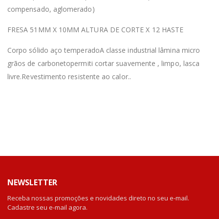
compensado, aglomerado)
FRESA 51MM X 10MM ALTURA DE CORTE X 12 HASTE
Corpo sólido aço temperadoA classe industrial lâmina micro
grãos de carbonetopermiti cortar suavemente , limpo, lasca
livre.Revestimento resistente ao calor..
NEWSLETTER
Receba nossas promoções e novidades direto no seu e-mail.
Cadastre seu e-mail agora.