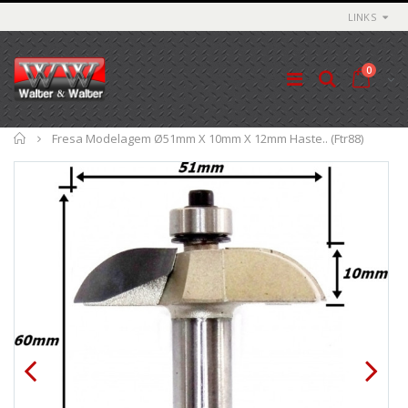
LINKS
0
Início
Fresa Modelagem Ø51mm X 10mm X 12mm Haste.. (Ftr88)