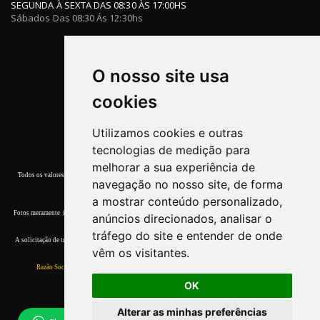
SEGUNDA À SEXTA DAS 08:30 ÀS 17:00HS
Sábados Das 08:30 Ás 12:30hs
O nosso site usa
cookies
Utilizamos cookies e outras
tecnologias de medição para
melhorar a sua experiência de
Todos os valores, promoções e condições de pagamento deste site referem-se apenas a compras efetuadas
navegação no nosso site, de forma
nesta Loja Virtual.
a mostrar conteúdo personalizado,
Fotos meramente ilustrativas. Garantia de entrega dos produtos terminar o estoque. Quaisquer dúvidas, por
anúncios direcionados, analisar o
favor, entre em contato conosco.
tráfego do site e entender de onde
A solicitação de troca devera ser comunicada ao
Atendimento
em até 7 (sete) dias corridos, a contar da data
vêm os visitantes.
do recebimento.
Razão Social:
Walter & Walter Com. de Ferramentas Ltda ME.
CNPJ:
11.565.434/0001-55
OK
Alterar as minhas preferências