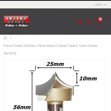
LINKS
0
Início
Fresa Pombo Ø25mm (10mm Raio) X 56mm Total X 12mm Haste.
(Ftr2973)