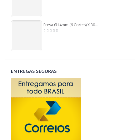
Fresa Ø14mm (6 Cortes) X 30mm ÁRea De Corte X 75mm Total X 14mm Haste. (Ftr250)
ENTREGAS SEGURAS