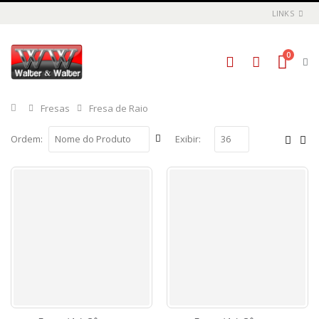
LINKS
0
Início
Fresas
Fresa de Raio
Ordem:
Exibir: