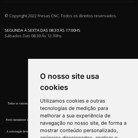
© Copyright 2022 Fresas CNC. Todos os direitos reservados.
SEGUNDA À SEXTA DAS 08:30 ÀS 17:00HS
Sábados Das 08:30 Ás 12:30hs
O nosso site usa
cookies
Utilizamos cookies e outras
Todos os valores, promoções e condições de pagamento deste site referem-se apenas a compras efetuadas
tecnologias de medição para
nesta Loja Virtual.
melhorar a sua experiência de
Fotos meramente ilustrativas. Garantia de entrega dos produtos terminar o estoque. Quaisquer dúvidas, por
navegação no nosso site, de forma a
favor, entre em contato conosco.
mostrar conteúdo personalizado,
A solicitação de troca devera ser comunicada ao
Atendimento
em até 7 (sete) dias corridos, a contar da data
anúncios direcionados, analisar o
do recebimento.