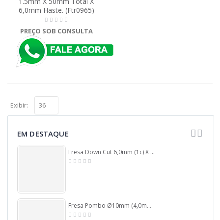
1.5mm X 50mm Total X
6,0mm Haste. (Ftr0965)
PREÇO SOB CONSULTA
Exibir:
EM DESTAQUE
Fresa Down Cut 6,0mm (1c) X 32mm X 60mm X 6,0mm Haste. (Ftr7967)
Fresa Pombo Ø10mm (4,0mm Raio) X 44mm Total X 6,0mm Haste. (Ftr176)