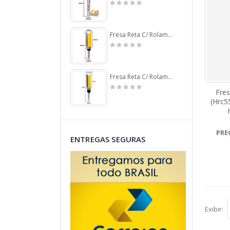
Fresa Reta C/ Rolamento Superior Ø19mm X 50mm Corte X 95mm X 8,0mm Haste. (Ftr3477)
Fresa Reta C/ Rolamento Superior Ø12,7mm (1/2) X 40mm Corte X 84mm X 6,0mm Haste. (Ftr0061)
Fre
(Hrc5
PRE
ENTREGAS SEGURAS
Exibir: