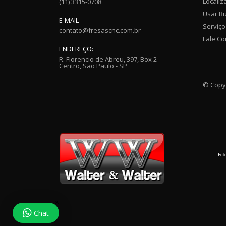
Localiz
(11) 3315-0708
Usar B
E-MAIL
Serviço
contato@fresascnc.com.br
Fale C
ENDEREÇO:
R. Florencio de Abreu, 397, Box 2
Centro, São Paulo - SP
© Copyr
Foto
Chat