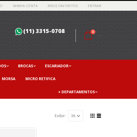
O!
MINHA CONTA
MEUS FAVORITOS
ENTRAR
(11) 3315-0708
0
DOS
BROCAS
ESCARIADOR
MORSA
MICRO RETIFICA
+ DEPARTAMENTOS
Exibir: