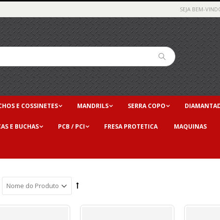
SEJA BEM-VIND
HOS E COSSINETES
MANDRILS
SERRA COPO
DIAMANTA
ÇAS E BUCHAS
PCB / PCI
FRESA PROTETICA
MAQUINAS
Fresa Pombo Ø12,7mm (1/2) 5,0mm Raio) X 44mm Total X 6,35mm (1/4) Haste. (Ftr2758)