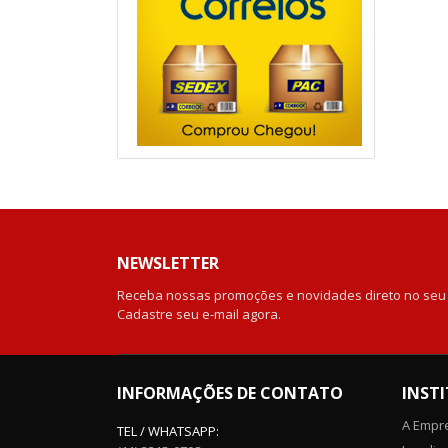
NEWSLETTER
Receba nossas promoções e novidades direto no seu 
Cadastre seu e-mail agora.
INFORMAÇÕES DE CONTATO
INST
A Empr
TEL / WHATSAPP: