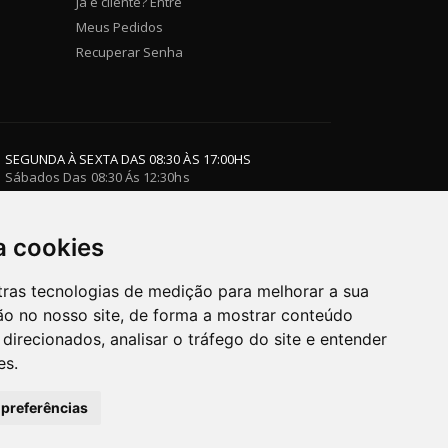
Já é cliente? Entre
Meus Pedidos
Recuperar Senha
SEGUNDA À SEXTA DAS 08:30 ÀS 17:00HS
Sábados Das 08:30 Ás 12:30hs
a cookies
ja Virtual.
tras tecnologias de medição para melhorar a sua
em contato conosco.
o no nosso site, de forma a mostrar conteúdo
ecebimento.
direcionados, analisar o tráfego do site e entender
es.
 preferências