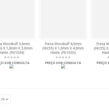
Marcador De Cavilhas 6, 8, 10 E 12mm Jogo 8pcs. (Ftr5555)
Fresa Reta Paralela 9,53mm (3/8) (2c) X 50mm X 85mm Total X 6,35mm Haste. (Ftr238)
sa Woodruff 3,0mm
Fresa Woodruff 4,0mm
Fresa 
5) X 1,0mm X 3,0mm
(Hrc55) X 1,0mm X 4,0mm
(Hrc55) 
Haste. (Ftr1034)
Haste. (Ftr1033)
Hast
ÇO SOB CONSULTA
PREÇO SOB CONSULTA
PREÇO 