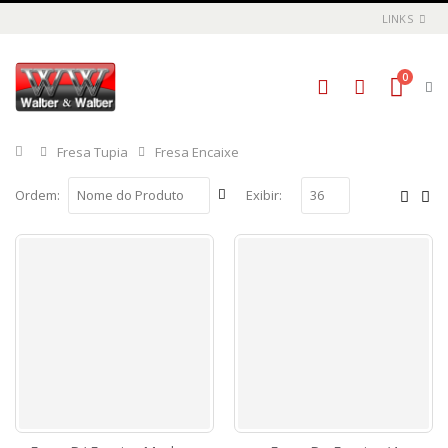
LINKS
0
Início
Fresa Tupia
Fresa Encaixe
Ordem:
Exibir: