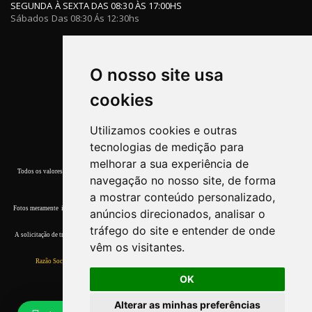
SEGUNDA À SEXTA DAS 08:30 ÀS 17:00HS
Sábados Das 08:30 Ás 12:30hs
O nosso site usa
cookies
Utilizamos cookies e outras
tecnologias de medição para
melhorar a sua experiência de
Todos os valores, promoções e condições de pagamento deste site referem-se apenas a compras efetuadas
navegação no nosso site, de forma
nesta Loja Virtual.
a mostrar conteúdo personalizado,
Fotos meramente ilustrativas. Garantia de entrega dos produtos terminar o estoque. Quaisquer dúvidas, por
anúncios direcionados, analisar o
favor, entre em contato conosco.
tráfego do site e entender de onde
A solicitação de troca devera ser comunicada ao
Atendimento
em até 7 (sete) dias corridos, a contar da data
vêm os visitantes.
do recebimento.
Razão Social:
Walter & Walter Com. de Ferramentas Ltda ME.
CNPJ:
11.565.434/0001-55
OK
Alterar as minhas preferências