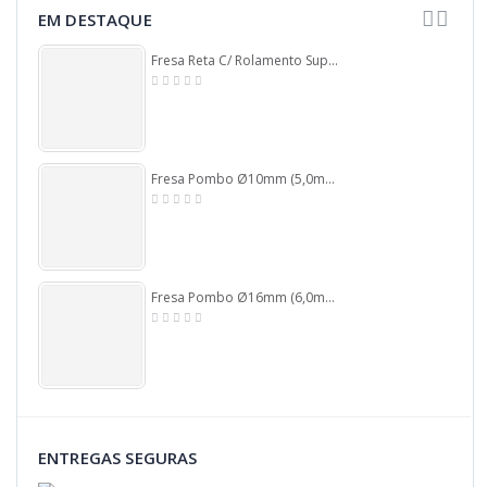
EM DESTAQUE
Fresa Reta C/ Rolamento Superior Ø19mm X 51mm Corte X 95mm X 1/2 (12,7mm) Haste. (Ftr0063)
Fresa Pombo Ø10mm (5,0mm Raio) X 45mm Total X 6,0mm Haste. (Ftr102)
Fresa Pombo Ø16mm (6,0mm Raio) X 45mm Total X 6,0mm Haste. (Ftr67)
ENTREGAS SEGURAS